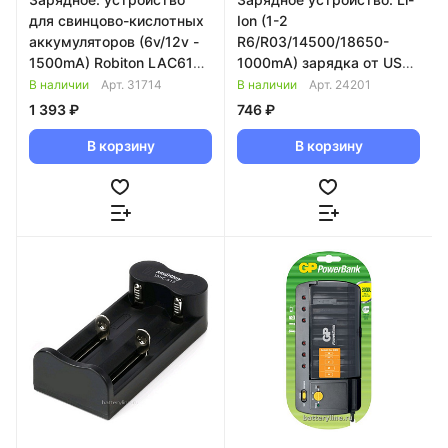
для свинцово-кислотных
Ion (1-2
аккумуляторов (6v/12v -
R6/R03/14500/18650-
1500mA) Robiton LAC612-
1000mA) зарядка от USB
1500
+ USBвыход 2,1A
В наличии
Арт.
31714
В наличии
Арт.
24201
Jack5.5*2.1+крокодилы
ROBITON Smart2 944640
1 393 ₽
746 ₽
949997
В корзину
В корзину