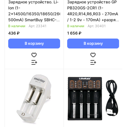
Зарядное устройство. Li-
Зарядное устройство GP
Ion (1-
PB320GS-2CR1 (1-
2x14500/16350/18650/26650-
4R20,R14,R6,R03 - 270mA
500mA) SmartBuy SBHC-
/ 1-2 9v - 170mA) +разряд
513 (шн.microUSB в
121098
В наличии
Арт.
23341
В наличии
Арт.
30401
комплекте) 078215
436 ₽
1 656 ₽
В корзину
В корзину