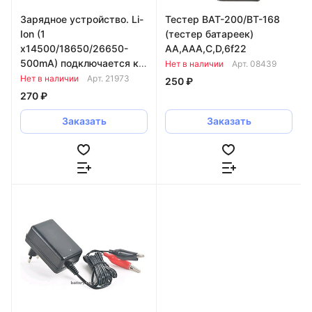
Зарядное устройство. Li-
Тестер BAT-200/BT-168
Ion (1
(тестер батареек)
x14500/18650/26650-
AA,AAA,C,D,6f22
500mA) подключается к
Нет в наличии
Арт.
08439
USB
Нет в наличии
Арт.
21973
250 ₽
270 ₽
Заказать
Заказать