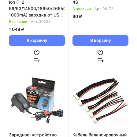
Ion (1-2
4S
R6/R3/14500/18650/26650-
В наличии
Арт.
09172
1000mA) зарядка от USB
90 ₽
+ USBвыход 1A LiitoKala
В наличии
Арт.
30238
Lii-202
1 048 ₽
В корзину
В корзину
Зарядное. устройство
Кабель балансировочный