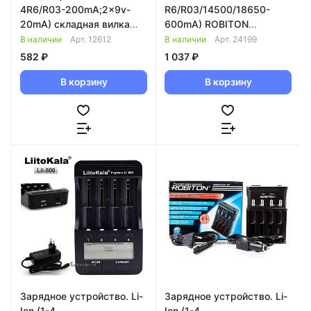
4R6/R03-200mA;2x9v-
R6/R03/14500/18650-
20mA) складная вилка
600mA) ROBITON
067257
SmartCharger/IV +
В наличии
Арт.
12612
В наличии
Арт.
24199
прикуриватель 944121
582 ₽
1 037 ₽
В корзину
В корзину
Зарядное устройство. Li-
Зарядное устройство. Li-
Ion (1-4
Ion (1-4