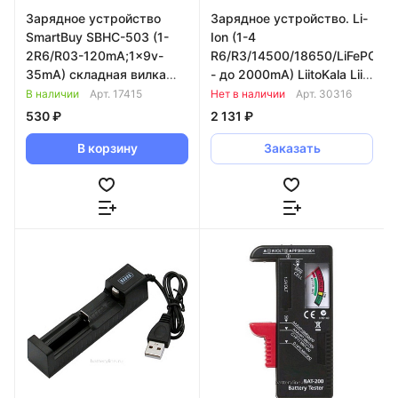
Зарядное устройство
Зарядное устройство. Li-
SmartBuy SBHC-503 (1-
Ion (1-4
2R6/R03-120mA;1x9v-
R6/R3/14500/18650/LiFePO4
35mA) складная вилка
- до 2000mA) LiitoKala Lii-
067271
PD4 220v
В наличии
Арт.
17415
Нет в наличии
Арт.
30316
530 ₽
2 131 ₽
В корзину
Заказать