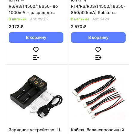
R6/R3/14500/18650- до
R14/R6/R03/14500/18650-
1000mA + разряд до
850/425mA) Robiton
1000mA) + LiitoKala Lii-
MasterCharger 850 +
В наличии
Арт.
29562
В наличии
Арт.
24261
500
прикуриватель 944985
2 172 ₽
2 570 ₽
В корзину
В корзину
Зарядное устройство. Li-
Кабель балансировочный