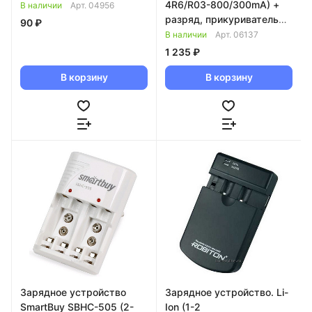
4R6/R03-800/300mA) +
В наличии
Арт.
04956
разряд, прикуриватель
90 ₽
940178
В наличии
Арт.
06137
1 235 ₽
В корзину
В корзину
Зарядное устройство
Зарядное устройство. Li-
SmartBuy SBHC-505 (2-
Ion (1-2