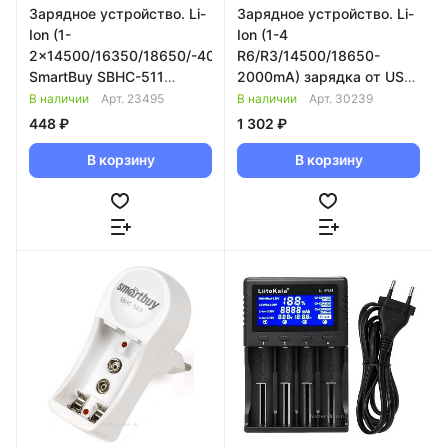
Зарядное устройство. Li-
Зарядное устройство. Li-
Ion (1-
Ion (1-4
2x14500/16350/18650/-400mA)
R6/R3/14500/18650-
SmartBuy SBHC-511
2000mA) зарядка от USB
складная вилка 067264
+ USBвыход 1A LiitoKala
В наличии
Арт.
23495
В наличии
Арт.
30239
Lii-402
448 ₽
1 302 ₽
В корзину
В корзину