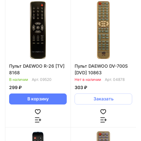
Пульт DAEWOO R-26 [TV]
Пульт DAEWOO DV-700S
8168
[DVD] 10863
В наличии
Арт.
09520
Нет в наличии
Арт.
04878
299 ₽
303 ₽
В корзину
Заказать