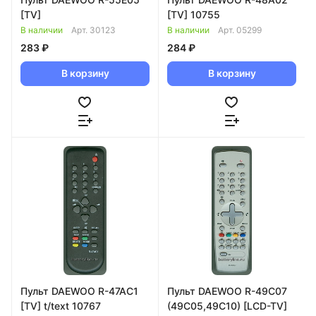
[TV]
[TV] 10755
В наличии
Арт.
30123
В наличии
Арт.
05299
283 ₽
284 ₽
В корзину
В корзину
Пульт DAEWOO R-47AC1
Пульт DAEWOO R-49C07
[TV] t/text 10767
(49C05,49C10) [LCD-TV]