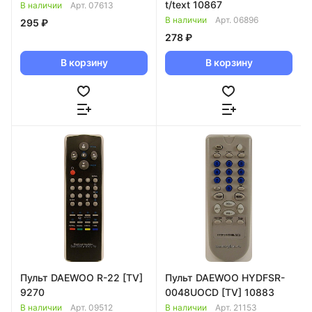
t/text 10867
В наличии
Арт.
07613
В наличии
Арт.
06896
295 ₽
278 ₽
В корзину
В корзину
Пульт DAEWOO R-22 [TV]
Пульт DAEWOO HYDFSR-
9270
0048UOCD [TV] 10883
В наличии
Арт.
09512
В наличии
Арт.
21153