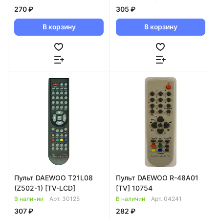
270 ₽
305 ₽
В корзину
В корзину
Пульт DAEWOO T21L08
Пульт DAEWOO R-48A01
(Z502-1) [TV-LCD]
[TV] 10754
В наличии
Арт.
30125
В наличии
Арт.
04241
307 ₽
282 ₽