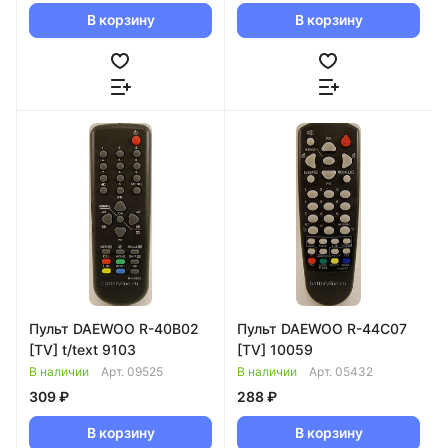
В корзину
В корзину
Пульт DAEWOO R-40B02
Пульт DAEWOO R-44C07
[TV] t/text 9103
[TV] 10059
В наличии
Арт.
09525
В наличии
Арт.
05432
309 ₽
288 ₽
В корзину
В корзину